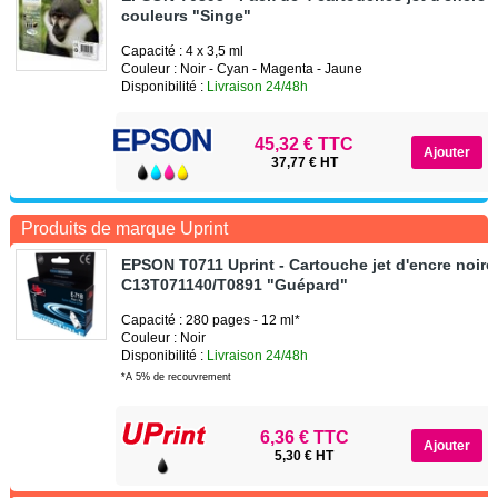
couleurs "Singe"
Capacité : 4 x 3,5 ml
Couleur : Noir - Cyan - Magenta - Jaune
Disponibilité :
Livraison 24/48h
45,32 € TTC
37,77 € HT
Produits de marque Uprint
EPSON T0711 Uprint - Cartouche jet d'encre noire
C13T071140/T0891 "Guépard"
Capacité : 280 pages - 12 ml*
Couleur : Noir
Disponibilité :
Livraison 24/48h
*A 5% de recouvrement
6,36 € TTC
5,30 € HT