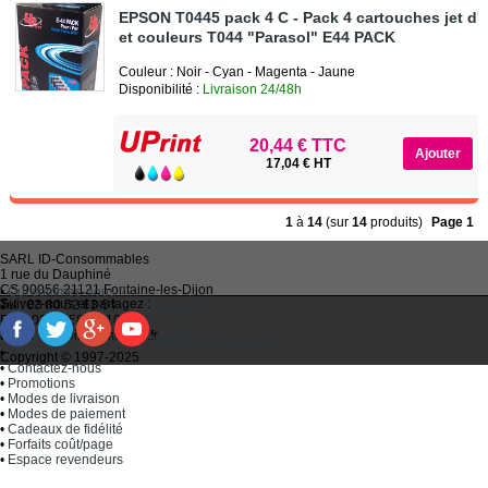
EPSON T0445 pack 4 C - Pack 4 cartouches jet d'e
et couleurs T044 "Parasol" E44 PACK
Couleur : Noir - Cyan - Magenta - Jaune
Disponibilité :
Livraison 24/48h
20,44 € TTC
17,04 € HT
1
à
14
(sur
14
produits)
Page 1
SARL
ID-Consommables
1 rue du Dauphiné
CS 90056 21121
Fontaine-les-Dijon
•
Qui sommes-nous ?
Suivez-nous et partagez :
Tel :
03 80 52 63 64
•
Recycler ses cartouches usagées
Fax :
03 80 58 81 10
•
Bien choisir ses cartouches d'encre
Email :
idc@imprimantes.fr
•
Conditions générales de vente
Consent Preferences
•
Plan du site
Copyright © 1997-2025
•
Contactez-nous
•
Promotions
•
Modes de livraison
•
Modes de paiement
•
Cadeaux de fidélité
•
Forfaits coût/page
•
Espace revendeurs