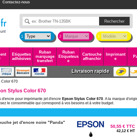
Contactez-nous
1
2
3
Ruban
Ruban
ent
Etiquettes
Cartouche
Imprimant
marquage
Etiqueteus
Pa
D
adhésives
affranchir
e
transfert
e
Livraison rapide
s Color 670
on Stylus Color 670
 d'encre pour imprimante jet d'encre
Epson Stylus Color 670
. A la marque d'orig
sez le consommable qui correspond à vos besoins et à votre budget.
uche jet d'encre noire "Panda"
50,55 € TTC
42,12 € HT