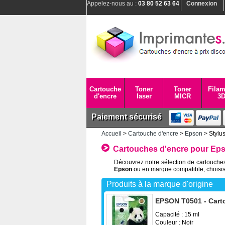
Appelez-nous au :
03 80 52 63 64
Connexion
Cartouche
Toner
Toner
Filam
d'encre
laser
MICR
3
Paiement sécurisé
Accueil
>
Cartouche d'encre
>
Epson
> Stylu
Cartouches d'encre pour Eps
Découvrez notre sélection de cartouches
Epson
ou en marque compatible, choisis
Produits à la marque d'origine
EPSON T0501 - Carto
Capacité : 15 ml
Couleur : Noir