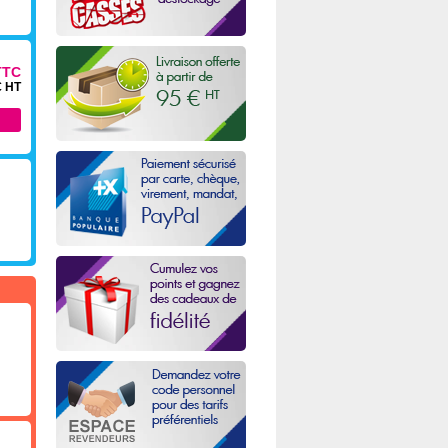
TTC
€ HT