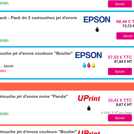
24/48h
k - Pack de 2 cartouches jet d'encre
88,46 € 
73,72 
24/48h
uche jet d'encre couleurs "Boulier"
57,52 € TTC
47,94 € HT
 - Jaune
lter
touche jet d'encre noire "Panda"
10,41 € TTC
8,67 € HT
0.0181 € HT par page
24/48h
touche jet d'encre couleurs "Boulier"