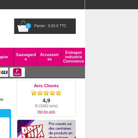
0
Panier : 0,00 € TTC
Entrepot
Sauvegard
Accessoir
pier
industrie
e
es
Commerce
Avis Clients
ine
4,9
/5 (1892 avis)
Voir les avis