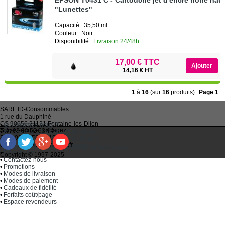
"Lunettes"
Capacité : 35,50 ml
Couleur : Noir
Disponibilité :
Livraison 24/48h
17,00 € TTC
14,16 € HT
1
à
16
(sur
16
produits)
Page 1
SARL
ID-Consommables
1 rue du Dauphiné
CS 90056 21121
Fontaine-les-Dijon
•
Qui sommes-nous ?
Suivez-nous et partagez :
Tel :
03 80 52 63 64
•
Recycler ses cartouches usagées
Fax :
03 80 58 81 10
•
Bien choisir ses cartouches d'encre
Email :
idc@imprimantes.fr
•
Conditions générales de vente
Consent Preferences
•
Plan du site
Copyright © 1997-2025
•
Contactez-nous
•
Promotions
•
Modes de livraison
•
Modes de paiement
•
Cadeaux de fidélité
•
Forfaits coût/page
•
Espace revendeurs