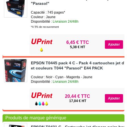
"Parasol"
Capacité : 745 pages*
Couleur : Jaune
Disponibilité :
Livraison 24/48h
*A 5% de recouvrement
6,45 € TTC
5,38 € HT
EPSON T0445 pack 4 C - Pack 4 cartouches jet d'e
et couleurs T044 "Parasol" E44 PACK
Couleur : Noir - Cyan - Magenta - Jaune
Disponibilité :
Livraison 24/48h
20,44 € TTC
17,04 € HT
Produits de marque générique
EPSON T0431 C - Cartouche jet d'encre noire hau