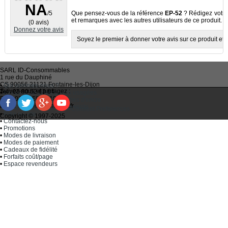
NA
/5
Que pensez-vous de la référence
EP-52
? Rédigez votre 
et remarques avec les autres utilisateurs de ce produit.
(0 avis)
Donnez votre avis
Soyez le premier à donner votre avis sur ce produit et à
SARL
ID-Consommables
1 rue du Dauphiné
CS 90056 21121
Fontaine-les-Dijon
•
Qui sommes-nous ?
Suivez-nous et partagez :
Tel :
03 80 52 63 64
•
Recycler ses cartouches usagées
Fax :
03 80 58 81 10
•
Bien choisir ses cartouches d'encre
Email :
idc@imprimantes.fr
•
Conditions générales de vente
Consent Preferences
•
Plan du site
Copyright © 1997-2025
•
Contactez-nous
•
Promotions
•
Modes de livraison
•
Modes de paiement
•
Cadeaux de fidélité
•
Forfaits coût/page
•
Espace revendeurs