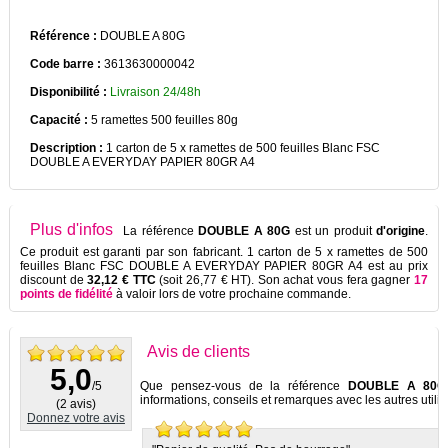
Référence :
DOUBLE A 80G
Code barre :
3613630000042
Disponibilité :
Livraison 24/48h
Capacité :
5 ramettes 500 feuilles 80g
Description :
1 carton de 5 x ramettes de 500 feuilles Blanc FSC
DOUBLE A EVERYDAY PAPIER 80GR A4
Plus d'infos
La référence
DOUBLE A 80G
est un produit
d'origine
.
Ce produit est garanti par son fabricant
. 1 carton de 5 x ramettes de 500
feuilles Blanc FSC DOUBLE A EVERYDAY PAPIER 80GR A4 est au prix
discount de
32,12 € TTC
(soit 26,77 € HT). Son achat vous fera gagner
17
points de fidélité
à valoir lors de votre prochaine commande.
Avis de clients
5,0
/5
Que pensez-vous de la référence
DOUBLE A 80G
informations, conseils et remarques avec les autres utilis
(
2
avis)
Donnez votre avis