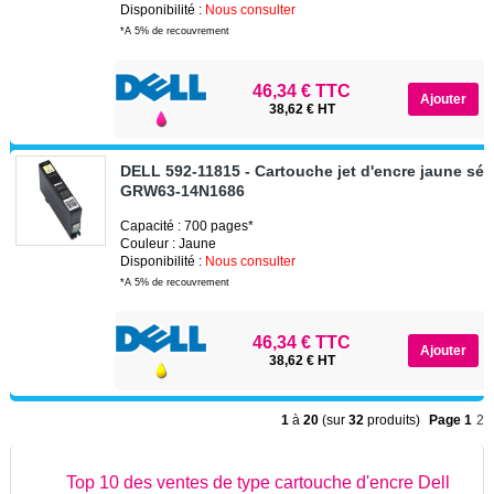
Disponibilité :
Nous consulter
*A 5% de recouvrement
46,34 € TTC
38,62 € HT
DELL 592-11815 - Cartouche jet d'encre jaune sér
GRW63-14N1686
Capacité : 700 pages*
Couleur : Jaune
Disponibilité :
Nous consulter
*A 5% de recouvrement
46,34 € TTC
38,62 € HT
1
à
20
(sur
32
produits)
Page 1
2
Top 10 des ventes de type cartouche d'encre Dell