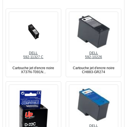
DELL
DELL
592-11327 C
592-10226
Cartouche jet d'encre noire
Cartouche jet d'encre noire
X737N-T091N...
CH883-GR274
DELL