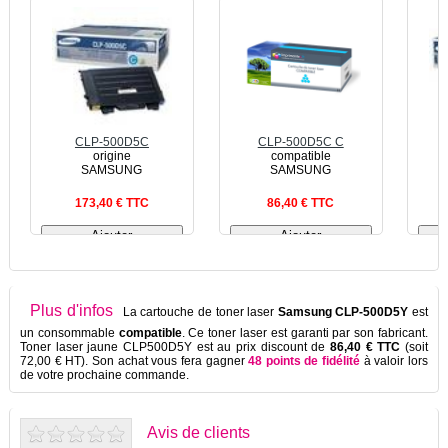
CLP-500D5C
CLP-500D5C C
origine
compatible
SAMSUNG
SAMSUNG
173,40 € TTC
86,40 € TTC
Plus d'infos
La cartouche de toner laser
Samsung CLP-500D5Y
est
un consommable
compatible
. Ce toner laser est garanti par son fabricant
.
Toner laser jaune CLP500D5Y est au prix discount de
86,40 € TTC
(soit
72,00 € HT). Son achat vous fera gagner
48 points de fidélité
à valoir lors
de votre prochaine commande.
Avis de clients