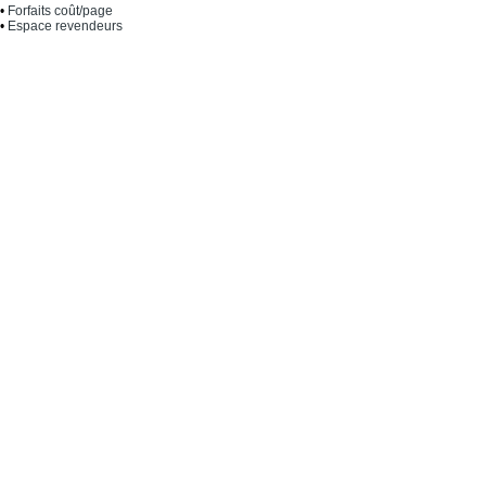
•
Forfaits coût/page
•
Espace revendeurs