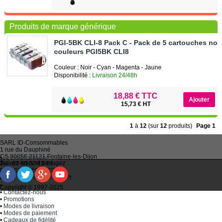
Produits de marque générique
PGI-5BK CLI-8 Pack C - Pack de 5 cartouches noir
couleurs PGI5BK CLI8
Couleur : Noir - Cyan - Magenta - Jaune
Disponibilité :
Livraison 24/48h
18,88 € TTC
15,73 € HT
1
à
12
(sur
12
produits)
Page 1
SARL
ID-Consommables
1 rue du Dauphiné
CS 90056 21121
Fontaine-les-Dijon
•
Qui sommes-nous ?
Suivez-nous et partagez :
Tel :
03 80 52 63 64
•
Recycler ses cartouches usagées
Fax :
03 80 58 81 10
•
Bien choisir ses cartouches d'encre
Email :
idc@imprimantes.fr
•
Conditions générales de vente
Consent Preferences
•
Plan du site
Copyright © 1997-2025
•
Contactez-nous
•
Promotions
•
Modes de livraison
•
Modes de paiement
•
Cadeaux de fidélité