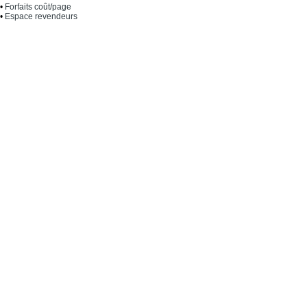
•
Forfaits coût/page
•
Espace revendeurs