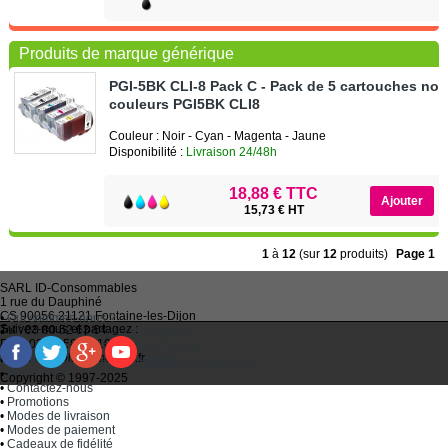
Produits de marque générique
PGI-5BK CLI-8 Pack C - Pack de 5 cartouches noir
couleurs PGI5BK CLI8
Couleur : Noir - Cyan - Magenta - Jaune
Disponibilité :
Livraison 24/48h
18,88 € TTC
15,73 € HT
1
à
12
(sur
12
produits)
Page 1
SARL
ID-Consommables
1 rue du Dauphiné
CS 90056 21121
Fontaine-les-Dijon
•
Qui sommes-nous ?
Suivez-nous et partagez :
Tel :
03 80 52 63 64
•
Recycler ses cartouches usagées
Fax :
03 80 58 81 10
•
Bien choisir ses cartouches d'encre
Email :
idc@imprimantes.fr
•
Conditions générales de vente
Consent Preferences
•
Plan du site
Copyright © 1997-2025
•
Contactez-nous
•
Promotions
•
Modes de livraison
•
Modes de paiement
•
Cadeaux de fidélité