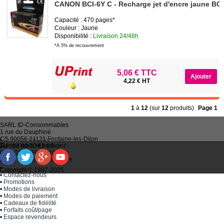
CANON BCI-6Y C - Recharge jet d'encre jaune BC
Capacité : 470 pages*
Couleur : Jaune
Disponibilité :
Livraison 24/48h
*A 5% de recouvrement
5,06 € TTC
4,22 € HT
1
à
12
(sur
12
produits)
Page 1
SARL
ID-Consommables
1 rue du Dauphiné
CS 90056 21121
Fontaine-les-Dijon
•
Qui sommes-nous ?
Suivez-nous et partagez :
Tel :
03 80 52 63 64
•
Recycler ses cartouches usagées
Fax :
03 80 58 81 10
•
Bien choisir ses cartouches d'encre
Email :
idc@imprimantes.fr
•
Conditions générales de vente
Consent Preferences
•
Plan du site
Copyright © 1997-2025
•
Contactez-nous
•
Promotions
•
Modes de livraison
•
Modes de paiement
•
Cadeaux de fidélité
•
Forfaits coût/page
•
Espace revendeurs