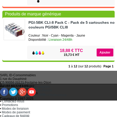
Produits de marque générique
PGI-5BK CLI-8 Pack C - Pack de 5 cartouches noir
couleurs PGI5BK CLI8
Couleur : Noir - Cyan - Magenta - Jaune
Disponibilité :
Livraison 24/48h
18,88 € TTC
15,73 € HT
1
à
12
(sur
12
produits)
Page 1
SARL
ID-Consommables
1 rue du Dauphiné
CS 90056 21121
Fontaine-les-Dijon
•
Qui sommes-nous ?
Suivez-nous et partagez :
Tel :
03 80 52 63 64
•
Recycler ses cartouches usagées
Fax :
03 80 58 81 10
•
Bien choisir ses cartouches d'encre
Email :
idc@imprimantes.fr
•
Conditions générales de vente
Consent Preferences
•
Plan du site
Copyright © 1997-2025
•
Contactez-nous
•
Promotions
•
Modes de livraison
•
Modes de paiement
•
Cadeaux de fidélité