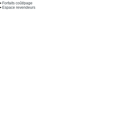
•
Forfaits coût/page
•
Espace revendeurs