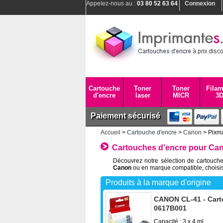
Appelez-nous au :
03 80 52 63 64
Connexion
Cartouche
Toner
Toner
Filam
d'encre
laser
MICR
3
Paiement sécurisé
Accueil
>
Cartouche d'encre
>
Canon
> Pixm
Cartouches d'encre pour Ca
Découvrez notre sélection de cartouche
Canon
ou en marque compatible, choisis
Produits à la marque d'origine
CANON CL-41 - Carto
0617B001
Capacité : 3 x 4 ml