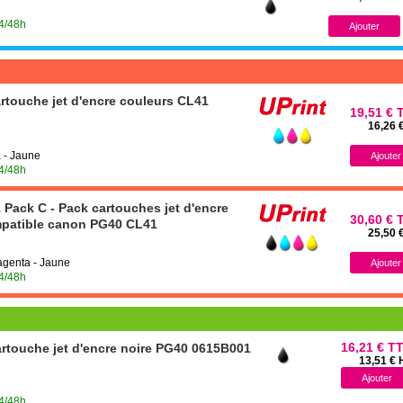
24/48h
touche jet d'encre couleurs CL41
19,51 € 
16,26 
 - Jaune
24/48h
ack C - Pack cartouches jet d'encre
30,60 € 
mpatible canon PG40 CL41
25,50 
Magenta - Jaune
24/48h
16,21 € T
rtouche jet d'encre noire PG40 0615B001
13,51 € 
24/48h