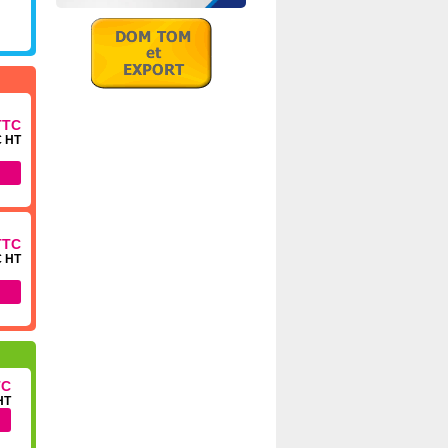
TTC
€ HT
TTC
€ HT
TC
HT