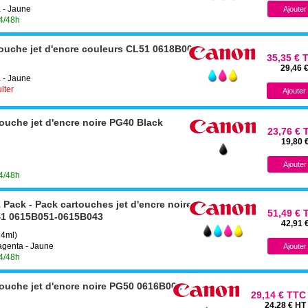
 - Jaune
24/48h
ouche jet d'encre couleurs CL51 0618B001
35,35 € 
29,46 
 - Jaune
lter
uche jet d'encre noire PG40 Black
23,76 € 
19,80 
24/48h
ack - Pack cartouches jet d'encre noire
51,49 € 
41 0615B051-0615B043
42,91 
 4ml)
Magenta - Jaune
24/48h
ouche jet d'encre noire PG50 0616B001
29,14 € TTC
24,28 € HT