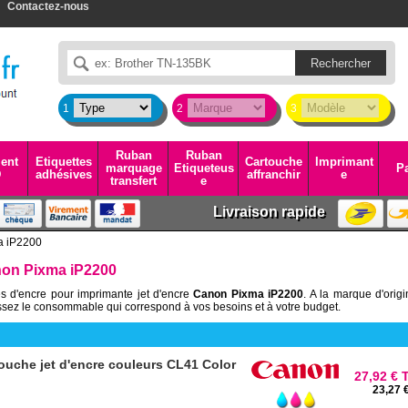
Contactez-nous
1
2
3
Ruban
Ruban
ent
Etiquettes
Cartouche
Imprimant
marquage
Etiqueteus
Pa
D
adhésives
affranchir
e
transfert
e
Livraison rapide
a iP2200
non Pixma iP2200
s d'encre pour imprimante jet d'encre
Canon Pixma iP2200
. A la marque d'orig
sez le consommable qui correspond à vos besoins et à votre budget.
uche jet d'encre couleurs CL41 Color
27,92 € 
23,27 