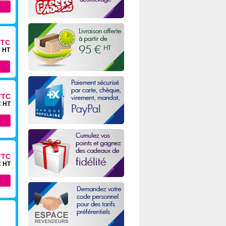
TTC
€ HT
TTC
€ HT
TTC
€ HT