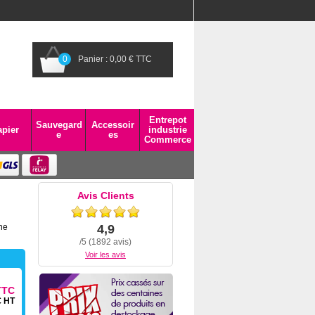
0
Panier : 0,00 € TTC
Entrepot
Sauvegard
Accessoir
pier
industrie
e
es
Commerce
Avis Clients
ine
4,9
/5 (1892 avis)
Voir les avis
TTC
€ HT