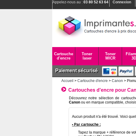
Appelez-nous au :
03 80 52 63 64
Connexion
Cartouche
Toner
Toner
Filam
d'encre
laser
MICR
3
Paiement sécurisé
Accueil
>
Cartouche d'encre
>
Canon
> Pixm
Cartouches d'encre pour Ca
Découvrez notre sélection de cartouch
Canon
ou en marque compatible, choisis
Aucun produit n'a été trouvé. Voici que
• Par cartouche :
Tapez la marque + référence de vot