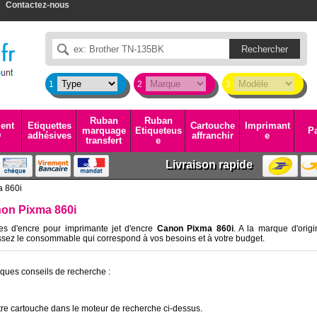
Contactez-nous
1
2
3
Ruban
Ruban
ent
Etiquettes
Cartouche
Imprimant
marquage
Etiqueteus
Pa
D
adhésives
affranchir
e
transfert
e
Livraison rapide
a 860i
non Pixma 860i
es d'encre pour imprimante jet d'encre
Canon Pixma 860i
. A la marque d'origi
sez le consommable qui correspond à vos besoins et à votre budget.
lques conseils de recherche :
re cartouche dans le moteur de recherche ci-dessus.