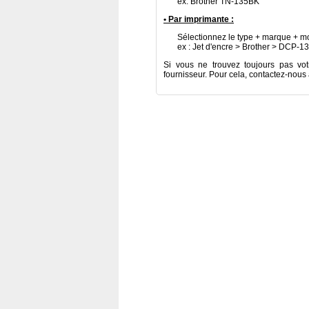
ex: Brother TN-135BK
• Par imprimante :
Sélectionnez le type + marque + mo
ex : Jet d'encre > Brother > DCP-1
Si vous ne trouvez toujours pas vot
fournisseur. Pour cela, contactez-nous