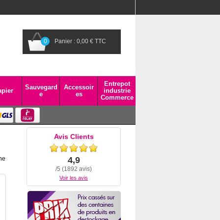
0
Panier : 0,00 € TTC
Entrepot
Sauvegard
Accessoir
pier
industrie
e
es
Commerce
Avis Clients
ne
4,9
/5 (1892 avis)
Voir les avis