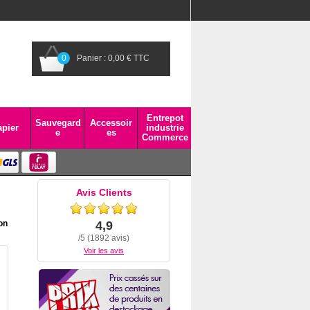
0
Panier : 0,00 € TTC
Entrepot
Sauvegard
Accessoir
pier
industrie
e
es
Commerce
Avis Clients
on
4,9
/5 (1892 avis)
Voir les avis