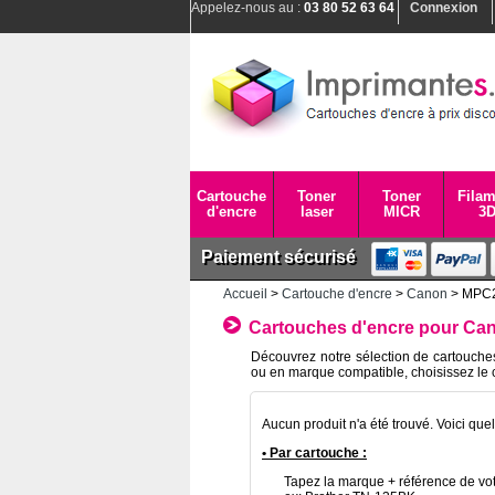
Appelez-nous au :
03 80 52 63 64
Connexion
Cartouche
Toner
Toner
Filam
d'encre
laser
MICR
3
Paiement sécurisé
Accueil
>
Cartouche d'encre
>
Canon
> MPC
Cartouches d'encre pour C
Découvrez notre sélection de cartouche
ou en marque compatible, choisissez le 
Aucun produit n'a été trouvé. Voici que
• Par cartouche :
Tapez la marque + référence de vot