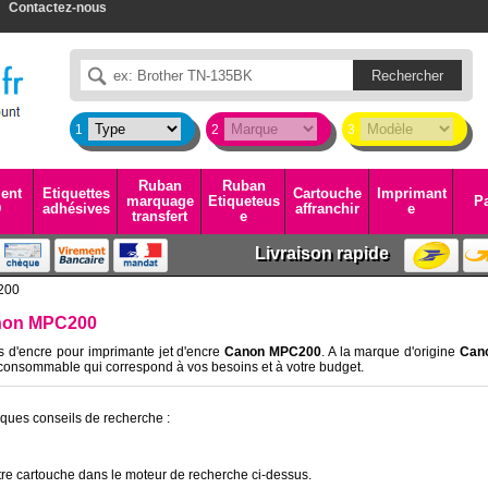
Contactez-nous
1
2
3
Ruban
Ruban
ent
Etiquettes
Cartouche
Imprimant
marquage
Etiqueteus
Pa
D
adhésives
affranchir
e
transfert
e
Livraison rapide
200
anon MPC200
s d'encre pour imprimante jet d'encre
Canon MPC200
. A la marque d'origine
Can
consommable qui correspond à vos besoins et à votre budget.
lques conseils de recherche :
re cartouche dans le moteur de recherche ci-dessus.