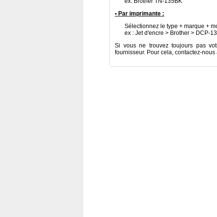
ex: Brother TN-135BK
• Par imprimante :
Sélectionnez le type + marque + mo
ex : Jet d'encre > Brother > DCP-1
Si vous ne trouvez toujours pas vot
fournisseur. Pour cela, contactez-nous