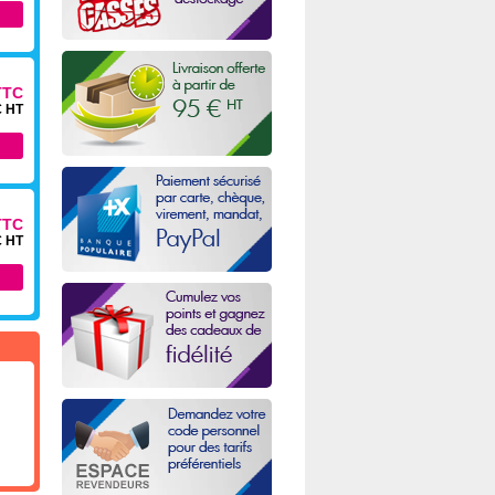
TTC
€ HT
TTC
€ HT