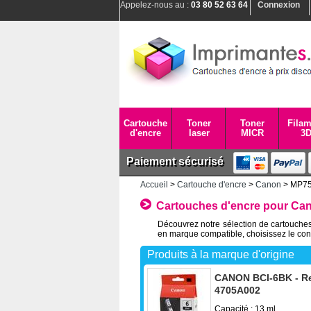
Appelez-nous au :
03 80 52 63 64
Connexion
Cartouche
Toner
Toner
Filam
d'encre
laser
MICR
3
Paiement sécurisé
Accueil
>
Cartouche d'encre
>
Canon
> MP7
Cartouches d'encre pour Ca
Découvrez notre sélection de cartouches
en marque compatible, choisissez le con
Produits à la marque d'origine
CANON BCI-6BK - Re
4705A002
Capacité : 13 ml