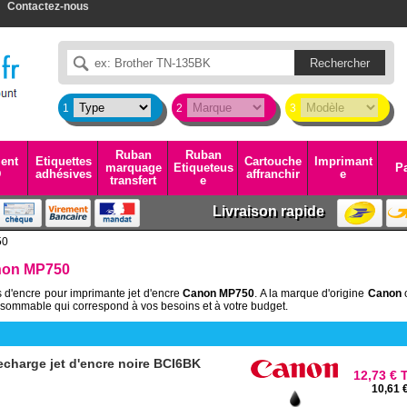
Contactez-nous
1
2
3
Ruban
Ruban
ent
Etiquettes
Cartouche
Imprimant
marquage
Etiqueteus
Pa
D
adhésives
affranchir
e
transfert
e
Livraison rapide
50
non MP750
 d'encre pour imprimante jet d'encre
Canon MP750
. A la marque d'origine
Canon
sommable qui correspond à vos besoins et à votre budget.
charge jet d'encre noire BCI6BK
12,73 € 
10,61 