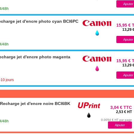
24/48h
charge jet d'encre photo cyan BCI6PC
15,95 € 
13,29 
24/48h
charge jet d'encre photo magenta
15,95 € 
13,29 
-10 jours
Recharge jet d'encre noire BCI6BK
3,04 € TTC
2,53 € HT
0.0054 € HT par page
24/48h