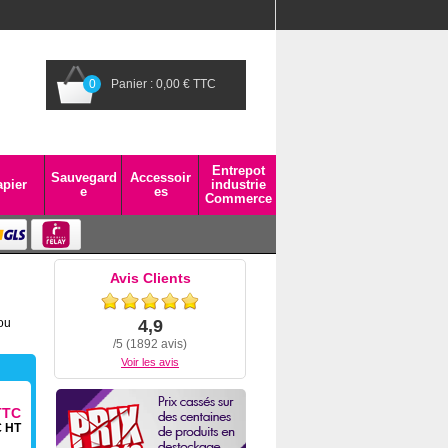
0
Panier : 0,00 € TTC
Entrepot
Sauvegard
Accessoir
pier
industrie
e
es
Commerce
Avis Clients
ou
4,9
/5 (1892 avis)
Voir les avis
TTC
€ HT