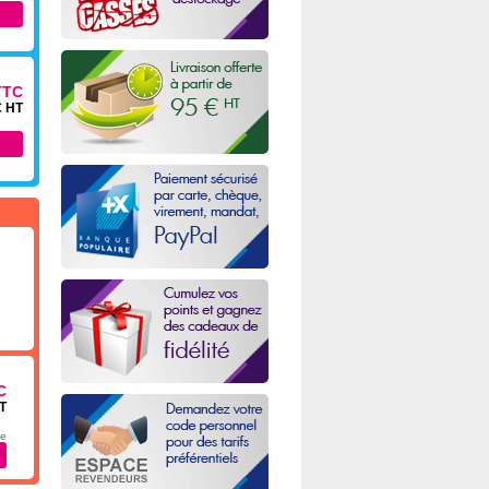
TTC
€ HT
C
HT
ge