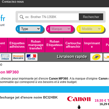
Contactez-nous
1
2
3
Ruban
Ruban
ent
Etiquettes
Cartouche
Imprimant
marquage
Etiqueteus
Pa
D
adhésives
affranchir
e
transfert
e
Livraison rapide
60
non MP360
 d'encre pour imprimante jet d'encre
Canon MP360
. A la marque d'origine
Canon
sommable qui correspond à vos besoins et à votre budget.
echarge jet d'encre noire BCI24BK
19,55 € 
16,29 