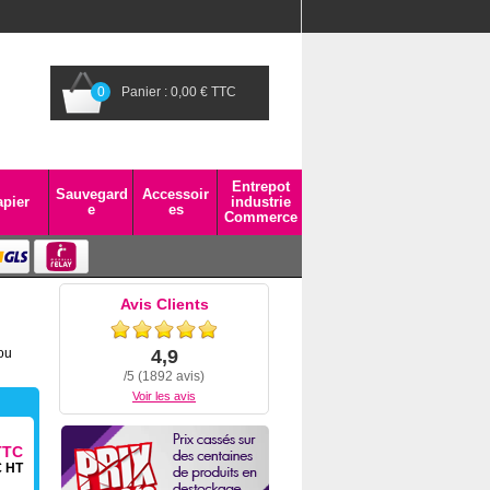
0
Panier : 0,00 € TTC
Entrepot
Sauvegard
Accessoir
pier
industrie
e
es
Commerce
Avis Clients
ou
4,9
/5 (1892 avis)
Voir les avis
TTC
€ HT