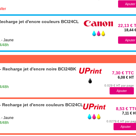
lter
echarge jet d'encre couleurs BCI24CL
22,13 € 
18,44 
 - Jaune
24/48h
 Recharge jet d'encre noire BCI24BK
7,30 € TTC
6,08 € HT
0.029 € HT par page
24/48h
 Recharge jet d'encre couleurs BCI24CL
8,53 € TT
7,11 € 
 - Jaune
0.0279 € HT par pa
24/48h