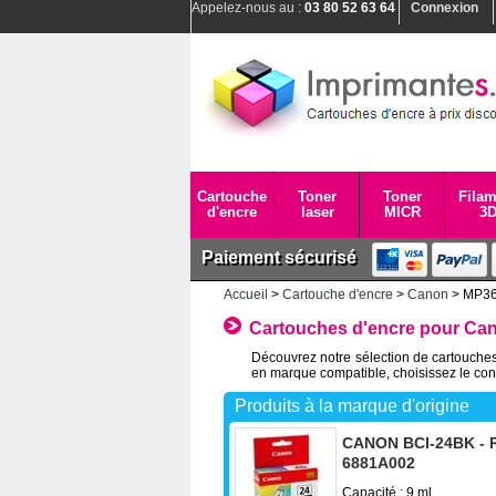
Appelez-nous au :
03 80 52 63 64
Connexion
Cartouche
Toner
Toner
Filam
d'encre
laser
MICR
3
Paiement sécurisé
Accueil
>
Cartouche d'encre
>
Canon
> MP3
Cartouches d'encre pour Ca
Découvrez notre sélection de cartouches
en marque compatible, choisissez le con
Produits à la marque d'origine
CANON BCI-24BK - R
6881A002
Capacité : 9 ml