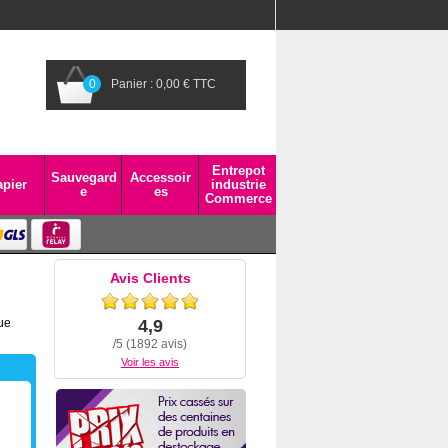
0
Panier : 0,00 € TTC
Entrepot
Sauvegard
Accessoir
pier
industrie
e
es
Commerce
Avis Clients
ue
4,9
/5 (1892 avis)
Voir les avis