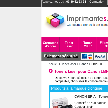
Appelez-nous au :
03 80 52 63 64
Connexion
Cartouche
Toner
Toner
Filam
d'encre
laser
MICR
3
Paiement sécurisé
Accueil
>
Toner laser
>
Canon
> LBP660
Toners laser pour Canon LB
Découvrez notre sélection de toners las
compatible, choisissez le consommable q
Produits à la marque d'origine
CANON EP-A - Toner 
Capacité : 2 500 pages*
Couleur : Noir