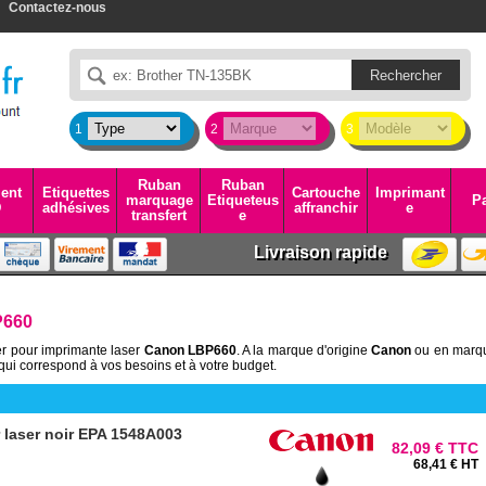
Contactez-nous
1
2
3
Ruban
Ruban
ent
Etiquettes
Cartouche
Imprimant
marquage
Etiqueteus
Pa
D
adhésives
affranchir
e
transfert
e
Livraison rapide
P660
er pour imprimante laser
Canon LBP660
. A la marque d'origine
Canon
ou en marq
ui correspond à vos besoins et à votre budget.
laser noir EPA 1548A003
82,09 € TTC
68,41 € HT