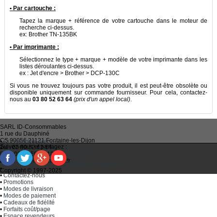
• Par cartouche :
Tapez la marque + référence de votre cartouche dans le moteur de
recherche ci-dessus.
ex: Brother TN-135BK
• Par imprimante :
Sélectionnez le type + marque + modèle de votre imprimante dans les
listes déroulantes ci-dessus.
ex : Jet d'encre > Brother > DCP-130C
Si vous ne trouvez toujours pas votre produit, il est peut-être obsolète ou
disponible uniquement sur commande fournisseur. Pour cela, contactez-
nous au
03 80 52 63 64
(prix d'un appel local)
.
SARL
ID-Consommables
1 rue du Dauphiné
CS 90056 21121
Fontaine-les-Dijon
•
Qui sommes-nous ?
Suivez-nous et partagez :
Tel :
03 80 52 63 64
•
Recycler ses cartouches usagées
Fax :
03 80 58 81 10
•
Bien choisir ses cartouches d'encre
Email :
idc@imprimantes.fr
•
Conditions générales de vente
Consent Preferences
•
Plan du site
Copyright © 1997-2025
•
Contactez-nous
•
Promotions
•
Modes de livraison
•
Modes de paiement
•
Cadeaux de fidélité
•
Forfaits coût/page
•
Espace revendeurs