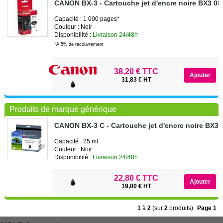
CANON BX-3 - Cartouche jet d'encre noire BX3 0
Capacité : 1 000 pages*
Couleur : Noir
Disponibilité :
Livraison 24/48h
*A 5% de recouvrement
38,20 € TTC
31,83 € HT
Produits de marque générique
CANON BX-3 C - Cartouche jet d'encre noire BX3
Capacité : 25 ml
Couleur : Noir
Disponibilité :
Livraison 24/48h
22,80 € TTC
19,00 € HT
1
à
2
(sur
2
produits)
Page 1