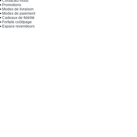
•
Contactez-nous
•
Promotions
•
Modes de livraison
•
Modes de paiement
•
Cadeaux de fidélité
•
Forfaits coût/page
•
Espace revendeurs