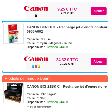
9,25 € TTC
7,71 € HT
CANON BCI-21CL - Recharge jet d'encre couleur
0955A002
Capacité : 3 x 5 ml
Couleur : Cyan - Magenta - Jaune
Disponibilité :
Livraison 24/48h
24,32 € TTC
20,27 € HT
Produits de marque Uprint
CANON BCI-21BK C - Recharge jet d'encre noire 
Capacité : 210 pages*
Couleur : Noir
Disponibilité :
Livraison 24/48h
*A 5% de recouvrement