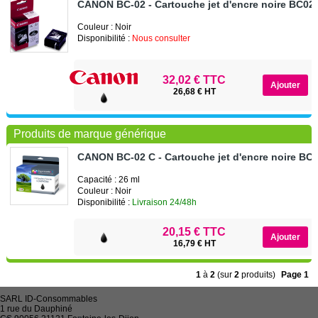
CANON BC-02 - Cartouche jet d'encre noire BC02
Couleur : Noir
Disponibilité :
Nous consulter
32,02 € TTC
26,68 € HT
Produits de marque générique
CANON BC-02 C - Cartouche jet d'encre noire BC
Capacité : 26 ml
Couleur : Noir
Disponibilité :
Livraison 24/48h
20,15 € TTC
16,79 € HT
1
à
2
(sur
2
produits)
Page 1
SARL
ID-Consommables
1 rue du Dauphiné