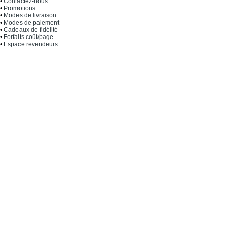
•
Contactez-nous
•
Promotions
•
Modes de livraison
•
Modes de paiement
•
Cadeaux de fidélité
•
Forfaits coût/page
•
Espace revendeurs