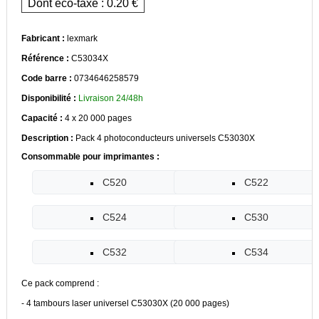
Dont eco-taxe : 0.20 €
Fabricant :
lexmark
Référence :
C53034X
Code barre :
0734646258579
Disponibilité :
Livraison 24/48h
Capacité :
4 x 20 000 pages
Description :
Pack 4 photoconducteurs universels C53030X
Consommable pour imprimantes :
C520
C522
C524
C530
C532
C534
Ce pack comprend :
- 4 tambours laser universel C53030X (20 000 pages)