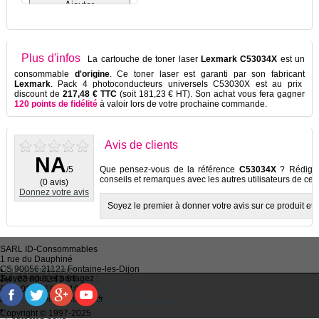
Plus d'infos
La cartouche de toner laser
Lexmark C53034X
est un
consommable
d'origine
. Ce toner laser est garanti par son fabricant
Lexmark
. Pack 4 photoconducteurs universels C53030X est au prix
discount de
217,48 € TTC
(soit 181,23 € HT). Son achat vous fera gagner
120 points de fidélité
à valoir lors de votre prochaine commande.
Avis de clients
NA
/5
Que pensez-vous de la référence
C53034X
? Rédigez 
conseils et remarques avec les autres utilisateurs de ce p
(0 avis)
Donnez votre avis
Soyez le premier à donner votre avis sur ce produit et à
SARL
ID-Consommables
1 rue du Dauphiné
CS 90056 21121
Fontaine-les-Dijon
•
Qui sommes-nous ?
Suivez-nous et partagez :
Tel :
03 80 52 63 64
•
Recycler ses cartouches usagées
Fax :
03 80 58 81 10
•
Bien choisir ses cartouches d'encre
Email :
idc@imprimantes.fr
•
Conditions générales de vente
Consent Preferences
•
Plan du site
Copyright © 1997-2025