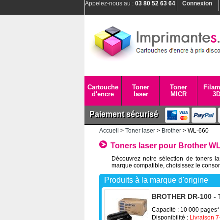
Appelez-nous au :
03 80 52 63 64
Connexion
Cartouche
Toner
Toner
Filam
d'encre
laser
MICR
3
Paiement sécurisé
Accueil
>
Toner laser
>
Brother
> WL-660
Toners laser pour Brother W
Découvrez notre sélection de toners l
marque compatible, choisissez le consom
Produits à la marque d'origine
BROTHER DR-100 - 
Capacité : 10 000 pages*
Disponibilité :
Livraison 7