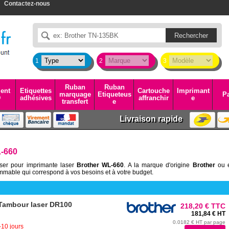
Contactez-nous
1
2
3
Ruban
Ruban
ent
Etiquettes
Cartouche
Imprimant
marquage
Etiqueteus
Pa
D
adhésives
affranchir
e
transfert
e
Livraison rapide
L-660
aser pour imprimante laser
Brother WL-660
. A la marque d'origine
Brother
ou 
mable qui correspond à vos besoins et à votre budget.
Tambour laser DR100
218,20 € TTC
181,84 € HT
0.0182 € HT par page
-10 jours