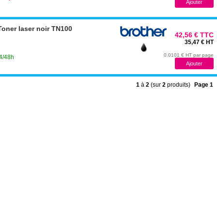
oner laser noir TN100
42,56 € TTC
35,47 € HT
0.0101 € HT par page
24/48h
1
à
2
(sur
2
produits)
Page 1