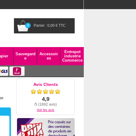
0
Panier : 0,00 € TTC
Entrepot
Sauvegard
Accessoir
pier
industrie
e
es
Commerce
Avis Clients
en
4,9
/5 (1892 avis)
Voir les avis