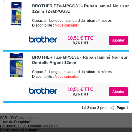
BROTHER TZe-MPGG31 - Ruban laminé Noir sur M
12mm TZeMPGG31
Capacité : Longueur standard du ruban : 4 mètres
Disponibilité :
Nous consulter
10,51 € TTC
8,76 € HT
BROTHER TZe-MPSL31 - Ruban laminé Noir sur M
Dentelle Argent 12mm
Capacité : Longueur standard du ruban : 4 mètres
Disponibilité :
Nous consulter
10,51 € TTC
8,76 € HT
1
à
2
(sur
2
produits)
Page 1
SARL
ID-Consommables
1 rue du Dauphiné
CS 90056 21121
Fontaine-les-Dijon
•
Qui sommes-nous ?
Suivez-nous et partagez :
Tel :
03 80 52 63 64
•
Recycler ses cartouches usagées