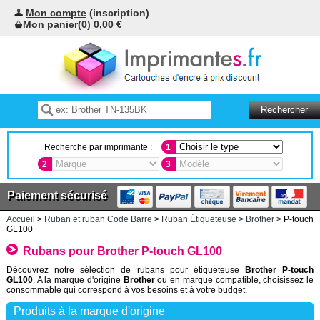
Mon compte
(inscription)
Mon panier
(0) 0,00 €
Recherche par imprimante :
1
2
3
Paiement sécurisé
Accueil
>
Ruban et ruban Code Barre
>
Ruban Étiqueteuse
>
Brother
> P-touch
GL100
Rubans pour Brother P-touch GL100
Découvrez notre sélection de rubans pour étiqueteuse
Brother P-touch
GL100
. A la marque d'origine
Brother
ou en marque compatible, choisissez le
consommable qui correspond à vos besoins et à votre budget.
Produits à la marque d'origine