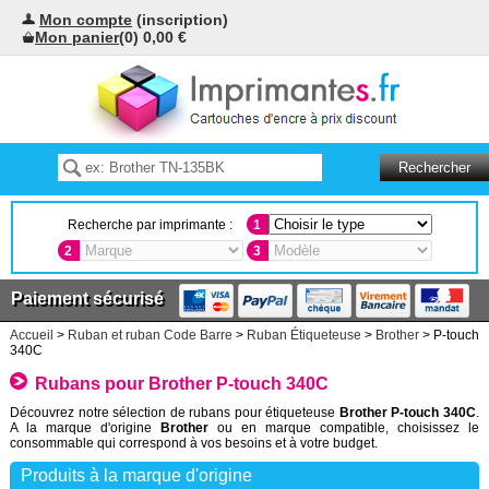
Mon compte
(inscription)
Mon panier
(0) 0,00 €
Recherche par imprimante :
1
2
3
Paiement sécurisé
Accueil
>
Ruban et ruban Code Barre
>
Ruban Étiqueteuse
>
Brother
> P-touch
340C
Rubans pour Brother P-touch 340C
Découvrez notre sélection de rubans pour étiqueteuse
Brother P-touch 340C
.
A la marque d'origine
Brother
ou en marque compatible, choisissez le
consommable qui correspond à vos besoins et à votre budget.
Produits à la marque d'origine