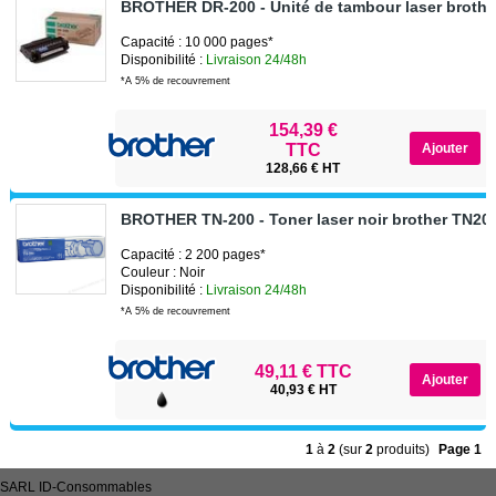
BROTHER DR-200 - Unité de tambour laser broth
Capacité : 10 000 pages*
Disponibilité :
Livraison 24/48h
*A 5% de recouvrement
154,39 €
TTC
128,66 € HT
BROTHER TN-200 - Toner laser noir brother TN20
Capacité : 2 200 pages*
Couleur : Noir
Disponibilité :
Livraison 24/48h
*A 5% de recouvrement
49,11 € TTC
40,93 € HT
1
à
2
(sur
2
produits)
Page 1
SARL
ID-Consommables