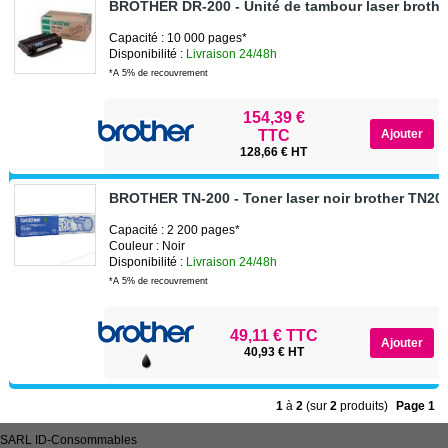
BROTHER DR-200 - Unité de tambour laser broth
Capacité : 10 000 pages*
Disponibilité :
Livraison 24/48h
*A 5% de recouvrement
154,39 €
TTC
128,66 € HT
BROTHER TN-200 - Toner laser noir brother TN20
Capacité : 2 200 pages*
Couleur : Noir
Disponibilité :
Livraison 24/48h
*A 5% de recouvrement
49,11 € TTC
40,93 € HT
1
à
2
(sur
2
produits)
Page 1
SARL
ID-Consommables