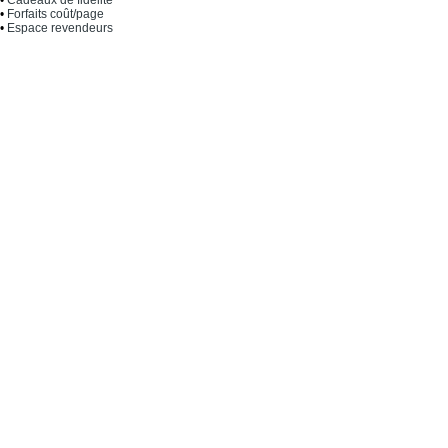
•
Forfaits coût/page
•
Espace revendeurs