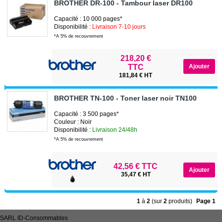
BROTHER DR-100 - Tambour laser DR100
Capacité : 10 000 pages*
Disponibilité :
Livraison 7-10 jours
*A 5% de recouvrement
218,20 €
TTC
181,84 € HT
BROTHER TN-100 - Toner laser noir TN100
Capacité : 3 500 pages*
Couleur : Noir
Disponibilité :
Livraison 24/48h
*A 5% de recouvrement
42,56 € TTC
35,47 € HT
1
à
2
(sur
2
produits)
Page 1
SARL
ID-Consommables