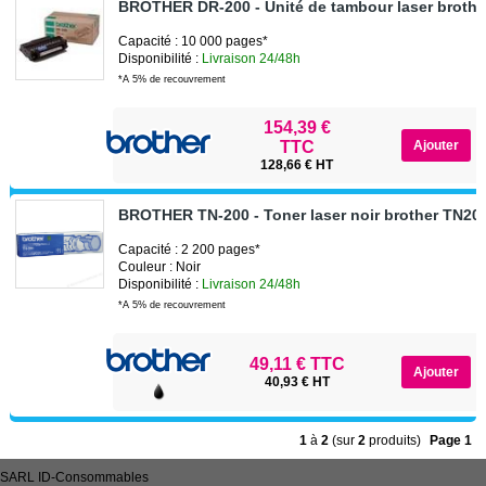
BROTHER DR-200 - Unité de tambour laser broth
Capacité : 10 000 pages*
Disponibilité :
Livraison 24/48h
*A 5% de recouvrement
154,39 €
TTC
128,66 € HT
BROTHER TN-200 - Toner laser noir brother TN20
Capacité : 2 200 pages*
Couleur : Noir
Disponibilité :
Livraison 24/48h
*A 5% de recouvrement
49,11 € TTC
40,93 € HT
1
à
2
(sur
2
produits)
Page 1
SARL
ID-Consommables