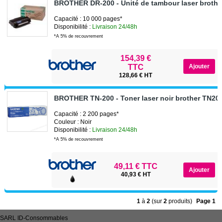
BROTHER DR-200 - Unité de tambour laser broth
Capacité : 10 000 pages*
Disponibilité :
Livraison 24/48h
*A 5% de recouvrement
154,39 €
TTC
128,66 € HT
BROTHER TN-200 - Toner laser noir brother TN20
Capacité : 2 200 pages*
Couleur : Noir
Disponibilité :
Livraison 24/48h
*A 5% de recouvrement
49,11 € TTC
40,93 € HT
1
à
2
(sur
2
produits)
Page 1
SARL
ID-Consommables