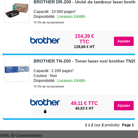
BROTHER DR-200 - Unité de tambour laser broth
Capacité : 10 000 pages*
Disponibilité :
Livraison 24/48h
*A 5% de recouvrement
154,39 €
TTC
128,66 € HT
BROTHER TN-200 - Toner laser noir brother TN20
Capacité : 2 200 pages*
Couleur : Noir
Disponibilité :
Livraison 24/48h
*A 5% de recouvrement
49,11 € TTC
40,93 € HT
1
à
2
(sur
2
produits)
Page 1
SARL
ID-Consommables