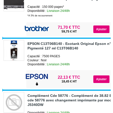
Capacité : 150 000 pages*
Disponibilité :
Livraison 24/48h
*A 5% de recouvrement
71,70 € TTC
59,75 € HT
EPSON C13T06B140 - Ecotank Original Epson n° 
Pigmenté 127 ml C13T06B140
Capacité : 7500 PAGES
Couleur : Noir
Disponibilité :
Livraison 24/48h
22,13 € TTC
18,45 € HT
Complément Cde 58776 - Complément de 38.82 E
cde 58776 avec changement imprimante par mod
J5340DW
Disponibilité :
Livraison 24/48h