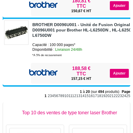
180,81 €
TTC
150,67 € HT
BROTHER D0096U001 - Unité de Fusion Original 
D0096U001 pour Brother HL-L6250DN , HL-L6250
L6750DW
Capacité : 100 000 pages*
Disponibilité :
Livraison 24/48h
*A 5% de recouvrement
188,58 €
TTC
157,15 € HT
1
à
20
(sur
494
produits)
Page
1
2
3
4
5
6
7
8
9
10
11
12
13
14
15
16
17
18
19
20
21
22
23
24
25
Top 10 des ventes de type toner laser Brother