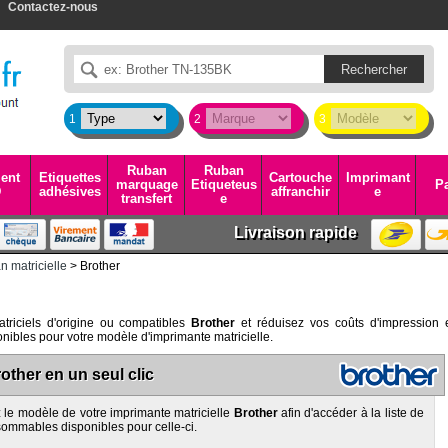
Contactez-nous
1
2
3
Ruban
Ruban
ent
Etiquettes
Cartouche
Imprimant
marquage
Etiqueteus
Pa
D
adhésives
affranchir
e
transfert
e
Livraison rapide
 matricielle
> Brother
riciels d'origine ou compatibles
Brother
et réduisez vos coûts d'impression 
nibles pour votre modèle d'imprimante matricielle.
other en un seul clic
 le modèle de votre imprimante matricielle
Brother
afin d'accéder à la liste de
sommables disponibles pour celle-ci.