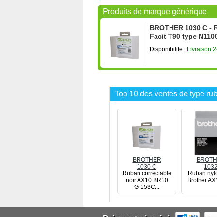
Produits de marque générique
BROTHER 1030 C - R
Facit T90 type N110
Disponibilité :
Livraison 
Top 10 des ventes de type rub
BROTHER
BROTH
1030 C
103
Ruban correctable
Ruban nylo
noir AX10 BR10
Brother AX
Gr153C...