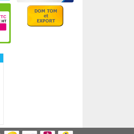
TTC
€ HT