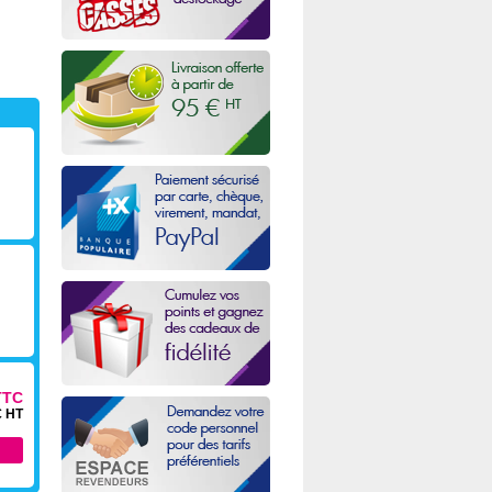
TTC
€ HT