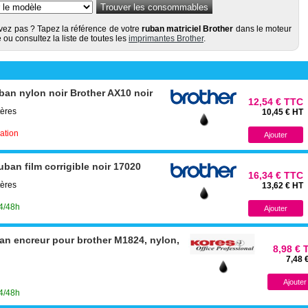
vez pas ? Tapez la référence de votre
ruban matriciel Brother
dans le moteur
ou consultez la liste de toutes les
imprimantes Brother
.
an nylon noir Brother AX10 noir
12,54 € TTC
tères
10,45 € HT
cation
an film corrigible noir 17020
16,34 € TTC
tères
13,62 € HT
24/48h
n encreur pour brother M1824, nylon,
8,98 € 
7,48 
24/48h