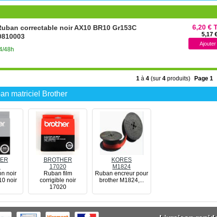
6,20 € 
uban correctable noir AX10 BR10 Gr153C
5,17 
0810003
24/48h
1
à
4
(sur
4
produits)
Page 1
an matriciel Brother
ER
BROTHER
KORES
2
17020
M1824
n noir
Ruban film
Ruban encreur pour
10 noir
corrigible noir
brother M1824,...
17020