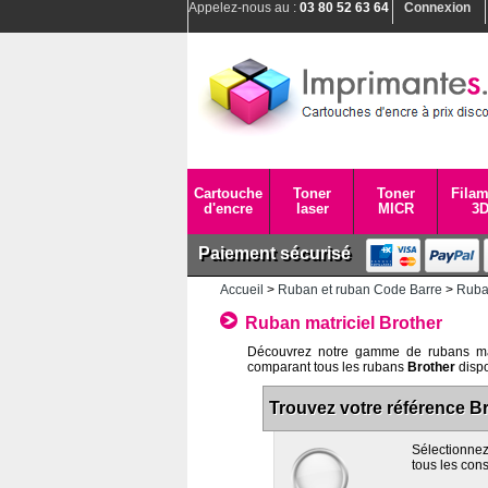
Appelez-nous au :
03 80 52 63 64
Connexion
Cartouche
Toner
Toner
Filam
d'encre
laser
MICR
3
Paiement sécurisé
Accueil
>
Ruban et ruban Code Barre
>
Ruban
Ruban matriciel Brother
Découvrez notre gamme de rubans mat
comparant tous les rubans
Brother
dispo
Trouvez votre référence Br
Sélectionnez
tous les con