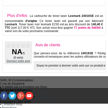
Plus d'infos
La cartouche de toner laser
Lexmark 24016SE
est un
consommable
d'origine
. Ce toner laser est garanti par son fabricant
Lexmark
. Toner laser noir lexmark E230 est au prix discount de
140,40 €
TTC
(soit 117,00 € HT). Son achat vous fera gagner
77 points de fidélité
à
valoir lors de votre prochaine commande.
Avis de clients
NA
/5
Que pensez-vous de la référence
24016SE
? Rédigez 
conseils et remarques avec les autres utilisateurs de ce p
(0 avis)
Donnez votre avis
Soyez le premier à donner votre avis sur ce produit et à
SARL
ID-Consommables
1 rue du Dauphiné
CS 90056 21121
Fontaine-les-Dijon
•
Qui sommes-nous ?
Suivez-nous et partagez :
Tel :
03 80 52 63 64
•
Recycler ses cartouches usagées
Fax :
03 80 58 81 10
•
Bien choisir ses cartouches d'encre
Email :
idc@imprimantes.fr
•
Conditions générales de vente
Consent Preferences
•
Plan du site
Copyright © 1997-2025
•
Contactez-nous
•
Promotions