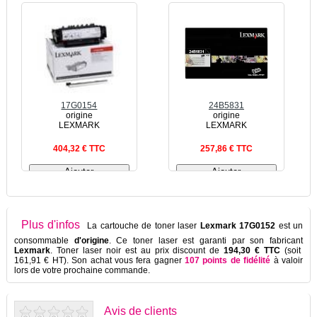
17G0154
24B5831
origine
origine
LEXMARK
LEXMARK
404,32 € TTC
257,86 € TTC
Plus d'infos
La cartouche de toner laser
Lexmark 17G0152
est un
consommable
d'origine
. Ce toner laser est garanti par son fabricant
Lexmark
. Toner laser noir est au prix discount de
194,30 € TTC
(soit
161,91 € HT). Son achat vous fera gagner
107 points de fidélité
à valoir
lors de votre prochaine commande.
Avis de clients