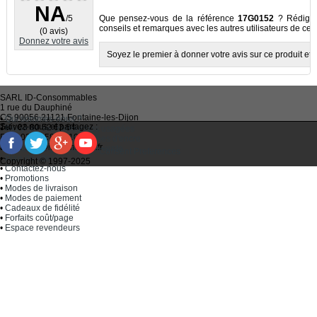
NA
/5
Que pensez-vous de la référence
17G0152
? Rédigez 
conseils et remarques avec les autres utilisateurs de ce p
(0 avis)
Donnez votre avis
Soyez le premier à donner votre avis sur ce produit et à
SARL
ID-Consommables
1 rue du Dauphiné
CS 90056 21121
Fontaine-les-Dijon
•
Qui sommes-nous ?
Suivez-nous et partagez :
Tel :
03 80 52 63 64
•
Recycler ses cartouches usagées
Fax :
03 80 58 81 10
•
Bien choisir ses cartouches d'encre
Email :
idc@imprimantes.fr
•
Conditions générales de vente
Consent Preferences
•
Plan du site
Copyright © 1997-2025
•
Contactez-nous
•
Promotions
•
Modes de livraison
•
Modes de paiement
•
Cadeaux de fidélité
•
Forfaits coût/page
•
Espace revendeurs