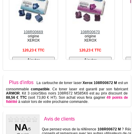
108R00669
108R00670
origine
origine
XEROX
XEROX
120,23 € TTC
120,23 € TTC
Plus d'infos
La cartouche de toner laser
Xerox 108R00672 M
est un
consommable
compatible
. Ce toner laser est garanti par son fabricant
ARMOR
. Kit 3 colorStixs noirs 108R672 MS85K6 est au prix discount de
88,56 € TTC
(soit 73,80 € HT). Son achat vous fera gagner
49 points de
fidélité
à valoir lors de votre prochaine commande.
Avis de clients
NA
/5
Que pensez-vous de la référence
108R00672 M
? Rédig
conseils et remarques avec les autres utilisateurs de ce p