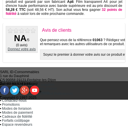
produit est garanti par son fabricant
Apli
. Film transparent A4 pour jet
d'encre haute performance avec bande supérieure est au prix discount de
58,28 € TTC
(soit 48,56 € HT). Son achat vous fera gagner
32 points de
fidélité
à valoir lors de votre prochaine commande.
Avis de clients
NA
/5
Que pensez-vous de la référence
01063
? Rédigez votre 
et remarques avec les autres utilisateurs de ce produit.
(0 avis)
Donnez votre avis
Soyez le premier à donner votre avis sur ce produit et à
SARL
ID-Consommables
1 rue du Dauphiné
CS 90056 21121
Fontaine-les-Dijon
•
Qui sommes-nous ?
Suivez-nous et partagez :
Tel :
03 80 52 63 64
•
Recycler ses cartouches usagées
Fax :
03 80 58 81 10
•
Bien choisir ses cartouches d'encre
Email :
idc@imprimantes.fr
•
Conditions générales de vente
Consent Preferences
•
Plan du site
Copyright © 1997-2025
•
Contactez-nous
•
Promotions
•
Modes de livraison
•
Modes de paiement
•
Cadeaux de fidélité
•
Forfaits coût/page
•
Espace revendeurs